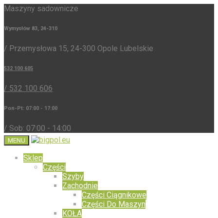
Maszyny sadownicze
Wymysłów 83, 24-310
/ Przemysłowa 15, 24-300 Opole Lubelskie
532 100 605
/ 532 100 606
Pon-Pt: 07:00 - 17:00
/ Sob: 07:00 - 14:00
MENU
Sklep
Części
Szyby
Zachodnie
Części Ciągnikowe
Części Do Maszyn
KOŁA