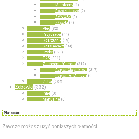
Membrany
(1)
Rozdzielacze
(0)
ZAWORY
(0)
Złączki
(2)
Pług
(32)
Przyczepa
(44)
Rozrzutnik
(19)
Rozsiewacz
(34)
Szyby
(123)
T-25
(391)
Zachodnie/Carraro
(317)
Części Ciągnikowe
(317)
Części Do Maszyn
(0)
Zetor
(234)
Zabawki
(332)
Inne
(0)
Manualne
(0)
Płatności
Zawsze możesz użyć poniższych płatności.