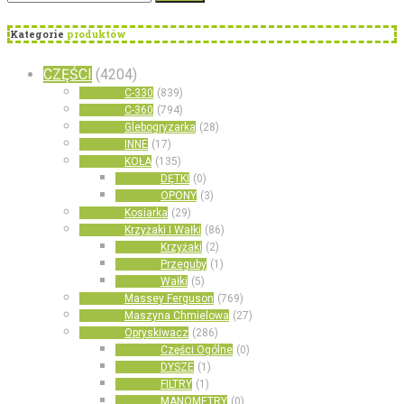
Kategorie
produktów
CZĘŚCI
(4204)
C-330
(839)
C-360
(794)
Glebogryzarka
(28)
INNE
(17)
KOŁA
(135)
DĘTKI
(0)
OPONY
(3)
Kosiarka
(29)
Krzyżaki I Wałki
(86)
Krzyżaki
(2)
Przeguby
(1)
Wałki
(5)
Massey Ferguson
(769)
Maszyna Chmielowa
(27)
Opryskiwacz
(286)
Części Ogólne
(0)
DYSZE
(1)
FILTRY
(1)
MANOMETRY
(0)