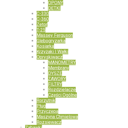
OPONY
DĘTKI
C-330
C-360
Zetor
T-25
Massey Ferguson
Glebogryzarka
Kosiarka
Krzyżaki I Wałki
Opryskiwacz
MANOMETRY
Membrany
DYSZE
ZAWORY
FILTRY
Rozdzielacze
Części Ogólne
Rorzutnik
Pług
Przyczepa
Maszyna Chmielowa
Rozsiewacz
Zabawki