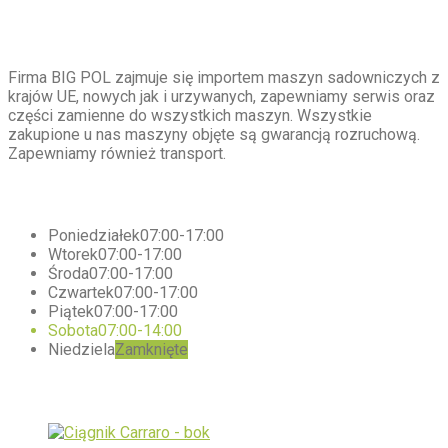
O
nas
Firma BIG POL zajmuje się importem maszyn sadowniczych z
krajów UE, nowych jak i urzywanych, zapewniamy serwis oraz
części zamienne do wszystkich maszyn. Wszystkie
zakupione u nas maszyny objęte są gwarancją rozruchową.
Zapewniamy również transport.
Godziny
otwarcia – Opole Lubelskie
Poniedziałek
07:00-17:00
Wtorek
07:00-17:00
Środa
07:00-17:00
Czwartek
07:00-17:00
Piątek
07:00-17:00
Sobota
07:00-14:00
Niedziela
Zamknięte
Galeria