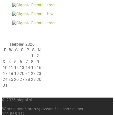
Kalendarz
sierpień 2026
P
W
Ś
C
P
S
N
1
2
3
4
5
6
7
8
9
10
11
12
13
14
15
16
17
18
19
20
21
22
23
24
25
26
27
28
29
30
31
© 2026 bigpol.pl
W razie pytań proszę dzwonić na nasz numer
791 868 112