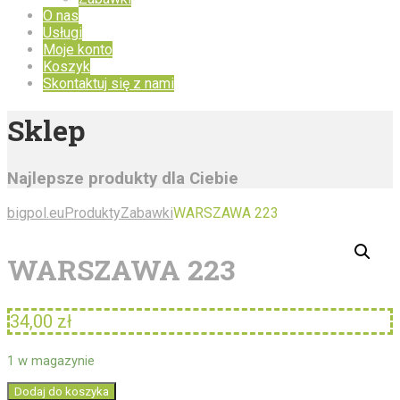
O nas
Usługi
Moje konto
Koszyk
Skontaktuj się z nami
Sklep
Najlepsze produkty dla Ciebie
bigpol.eu
Produkty
Zabawki
WARSZAWA 223
WARSZAWA 223
34,00
zł
1 w magazynie
ilość
Dodaj do koszyka