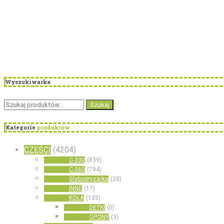
Wyszukiwarka
Szukaj:
Szukaj
Kategorie
produktów
CZĘŚCI
(4204)
C-330
(839)
C-360
(794)
Glebogryzarka
(28)
INNE
(17)
KOŁA
(135)
DĘTKI
(0)
OPONY
(3)