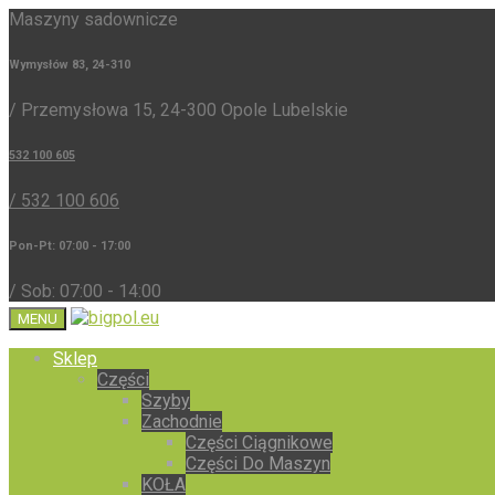
Maszyny sadownicze
Wymysłów 83, 24-310
/ Przemysłowa 15, 24-300 Opole Lubelskie
532 100 605
/ 532 100 606
Pon-Pt: 07:00 - 17:00
/ Sob: 07:00 - 14:00
MENU
Sklep
Części
Szyby
Zachodnie
Części Ciągnikowe
Części Do Maszyn
KOŁA