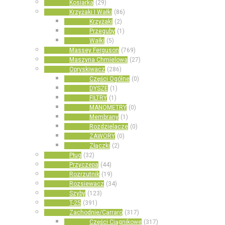
Kosiarka
(29)
Krzyżaki I Wałki
(86)
Krzyżaki
(2)
Przeguby
(1)
Wałki
(5)
Massey Ferguson
(769)
Maszyna Chmielowa
(27)
Opryskiwacz
(286)
Części Ogólne
(0)
DYSZE
(1)
FILTRY
(1)
MANOMETRY
(0)
Membrany
(1)
Rozdzielacze
(0)
ZAWORY
(0)
Złączki
(2)
Pług
(32)
Przyczepa
(44)
Rozrzutnik
(19)
Rozsiewacz
(34)
Szyby
(123)
T-25
(391)
Zachodnie/Carraro
(317)
Części Ciągnikowe
(317)