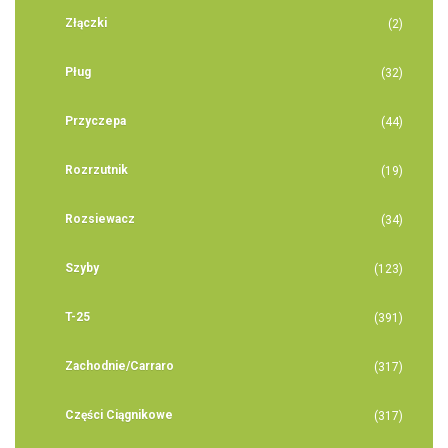
Złączki
(2)
Pług
(32)
Przyczepa
(44)
Rozrzutnik
(19)
Rozsiewacz
(34)
Szyby
(123)
T-25
(391)
Zachodnie/Carraro
(317)
Części Ciągnikowe
(317)