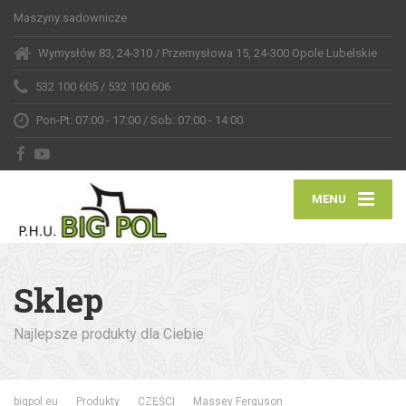
Maszyny sadownicze
Wymysłów 83, 24-310
/ Przemysłowa 15, 24-300 Opole Lubelskie
532 100 605
/ 532 100 606
Pon-Pt: 07:00 - 17:00
/ Sob: 07:00 - 14:00
MENU
Sklep
Najlepsze produkty dla Ciebie
bigpol.eu
Produkty
CZĘŚCI
Massey Ferguson