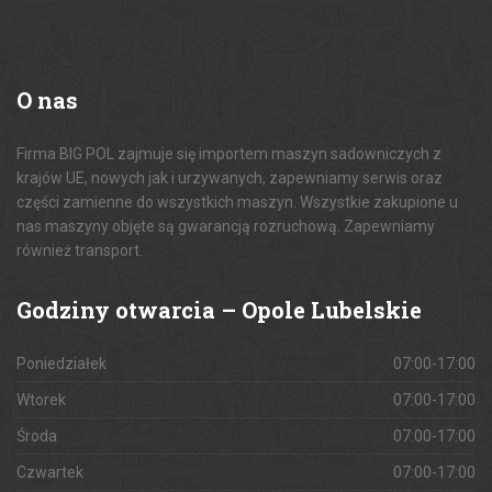
O
nas
Firma BIG POL zajmuje się importem maszyn sadowniczych z
krajów UE, nowych jak i urzywanych, zapewniamy serwis oraz
części zamienne do wszystkich maszyn. Wszystkie zakupione u
nas maszyny objęte są gwarancją rozruchową. Zapewniamy
również transport.
Godziny
otwarcia – Opole Lubelskie
Poniedziałek
07:00-17:00
Wtorek
07:00-17:00
Środa
07:00-17:00
Czwartek
07:00-17:00