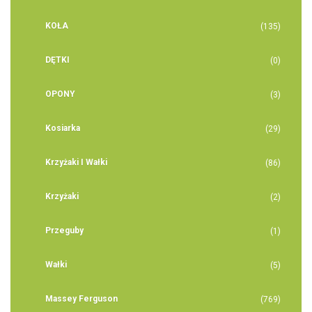
KOŁA
(135)
DĘTKI
(0)
OPONY
(3)
Kosiarka
(29)
Krzyżaki I Wałki
(86)
Krzyżaki
(2)
Przeguby
(1)
Wałki
(5)
Massey Ferguson
(769)