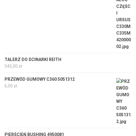
TALERZ DO ŚCINARKI REITH
545,00
zł
PRZEWÓD GUMOWY C360 5051312
6,00
zł
PIERŚCIEŃ BUSHING 4950081