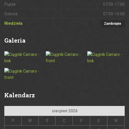
Piątek
07:00-17:00
Sobota
07:00-14:00
Niedziela
Zamknięte
Galeria
Kalendarz
sierpień 2026
P
W
Ś
C
P
S
N