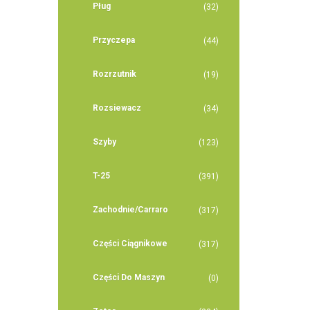
Pług
(32)
Przyczepa
(44)
Rozrzutnik
(19)
Rozsiewacz
(34)
Szyby
(123)
T-25
(391)
Zachodnie/Carraro
(317)
Części Ciągnikowe
(317)
Części Do Maszyn
(0)