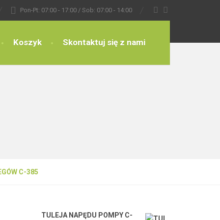
Pon-Pt: 07:00 - 17:00
/ Sob: 07:00 - 14:00
Koszyk
Skontaktuj się z nami
EGÓW C-385
TULEJA NAPĘDU POMPY C-