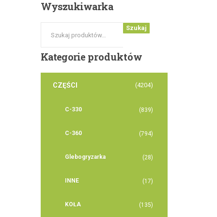
Wyszukiwarka
Szukaj
Kategorie
produktów
CZĘŚCI
(4204)
C-330
(839)
C-360
(794)
Glebogryzarka
(28)
INNE
(17)
KOŁA
(135)