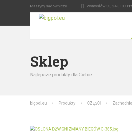
Maszyny sadownicze
Wymysłów 83, 24-310
/ Pr
Sklep
Najlepsze produkty dla Ciebie
bigpol.eu
Produkty
CZĘŚCI
Zachodnie