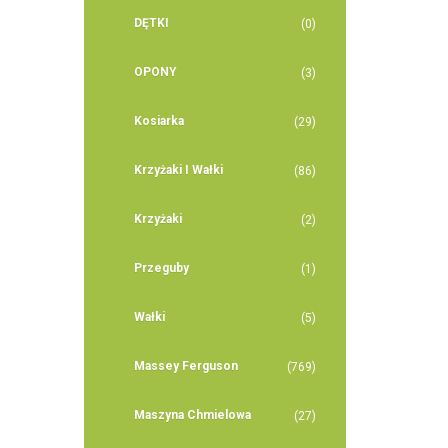
DĘTKI
(0)
OPONY
(3)
Kosiarka
(29)
Krzyżaki I Wałki
(86)
Krzyżaki
(2)
Przeguby
(1)
Wałki
(5)
Massey Ferguson
(769)
Maszyna Chmielowa
(27)