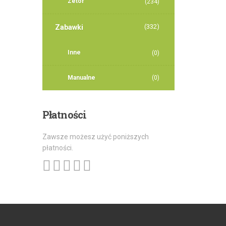
Zetor
(234)
(332)
Zabawki
Inne
(0)
Manualne
(0)
Płatności
Zawsze możesz użyć poniższych
płatności.