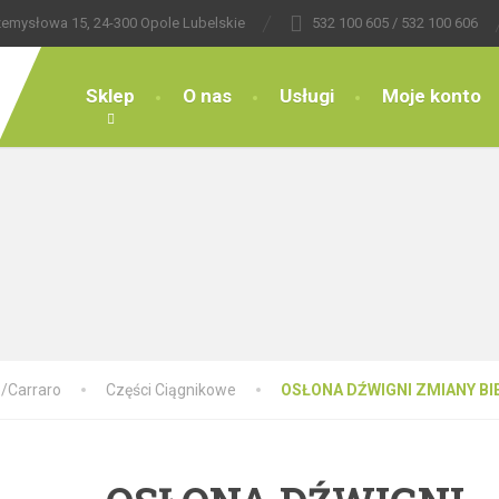
zemysłowa 15, 24-300 Opole Lubelskie
532 100 605
/ 532 100 606
Sklep
O nas
Usługi
Moje konto
/Carraro
Części Ciągnikowe
OSŁONA DŹWIGNI ZMIANY BI