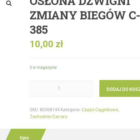
OSŁONA DŹWIGNI
ZMIANY BIEGÓW C
385
10,00
zł
3 w magazynie
DODAJ DO KOS
SKU:
80368144
Kategorie:
Części Ciągnikowe
,
Zachodnie/Carraro
Opis