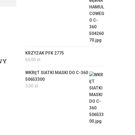
KRZYŻAK PFK 2775
60,00
zł
WY
WKRĘT SIATKI MASKI DO C-360
50653300
3,00
zł