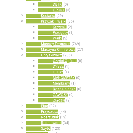
DĘTKI
(0)
OPONY
(3)
Kosiarka
(29)
Krzyżaki I Wałki
(86)
Krzyżaki
(2)
Przeguby
(1)
Wałki
(5)
Massey Ferguson
(769)
Maszyna Chmielowa
(27)
Opryskiwacz
(286)
Części Ogólne
(0)
DYSZE
(1)
FILTRY
(1)
MANOMETRY
(0)
Membrany
(1)
Rozdzielacze
(0)
ZAWORY
(0)
Złączki
(2)
Pług
(32)
Przyczepa
(44)
Rozrzutnik
(19)
Rozsiewacz
(34)
Szyby
(123)