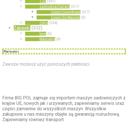
T-25
(391)
Zachodnie/Carraro
(317)
Części Ciągnikowe
(317)
Części Do Maszyn
(0)
Zetor
(234)
Zabawki
(332)
Inne
(0)
Manualne
(0)
Płatności
Zawsze możesz użyć poniższych płatności.
O
nas
Firma BIG POL zajmuje się importem maszyn sadowniczych z
krajów UE, nowych jak i urzywanych, zapewniamy serwis oraz
części zamienne do wszystkich maszyn. Wszystkie
zakupione u nas maszyny objęte są gwarancją rozruchową.
Zapewniamy również transport.