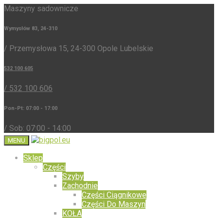
Maszyny sadownicze
Wymysłów 83, 24-310
/ Przemysłowa 15, 24-300 Opole Lubelskie
532 100 605
/ 532 100 606
Pon-Pt: 07:00 - 17:00
/ Sob: 07:00 - 14:00
MENU
Sklep
Części
Szyby
Zachodnie
Części Ciągnikowe
Części Do Maszyn
KOŁA