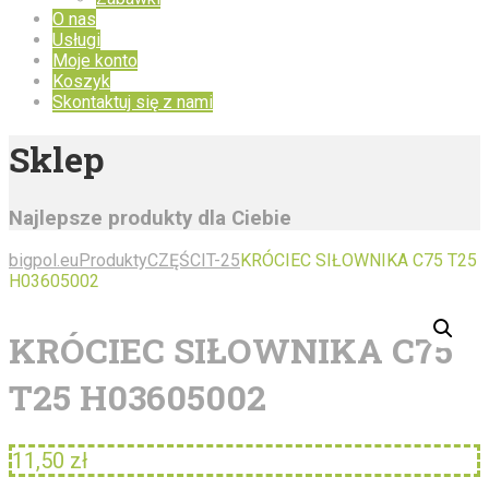
O nas
Usługi
Moje konto
Koszyk
Skontaktuj się z nami
Sklep
Najlepsze produkty dla Ciebie
bigpol.eu
Produkty
CZĘŚCI
T-25
KRÓCIEC SIŁOWNIKA C75 T25
H03605002
KRÓCIEC SIŁOWNIKA C75
T25 H03605002
11,50
zł