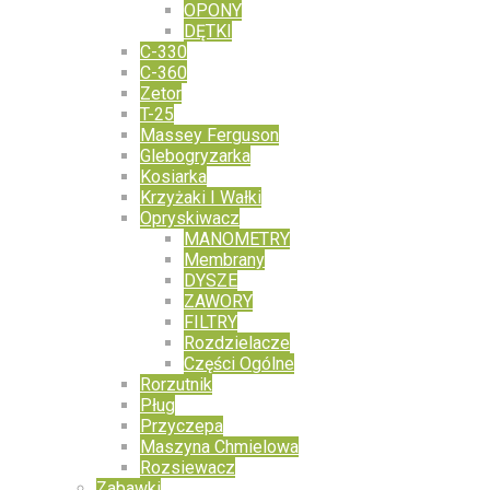
OPONY
DĘTKI
C-330
C-360
Zetor
T-25
Massey Ferguson
Glebogryzarka
Kosiarka
Krzyżaki I Wałki
Opryskiwacz
MANOMETRY
Membrany
DYSZE
ZAWORY
FILTRY
Rozdzielacze
Części Ogólne
Rorzutnik
Pług
Przyczepa
Maszyna Chmielowa
Rozsiewacz
Zabawki