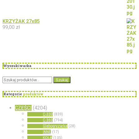
KRZYŻAK 27x85
99,00
zł
Wyszukiwarka
Szukaj:
Szukaj
Kategorie
produktów
CZĘŚCI
(4204)
C-330
(839)
C-360
(794)
Glebogryzarka
(28)
INNE
(17)
KOŁA
(135)