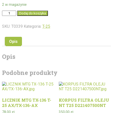
2 w magazynie
ilość
Dodaj do koszyka
KRÓCIEC
SIŁOWNIKA
SKU:
T0339
Kategoria:
T-25
C75
T25
H03605002
Opis
Opis
Podobne produkty
LICZNIK MTG TX-136 T-
KORPUS FILTRA OLEJU
25 AX/TX-136-AX
NT T25 D221407500NT
78,00
zł
350,00
zł