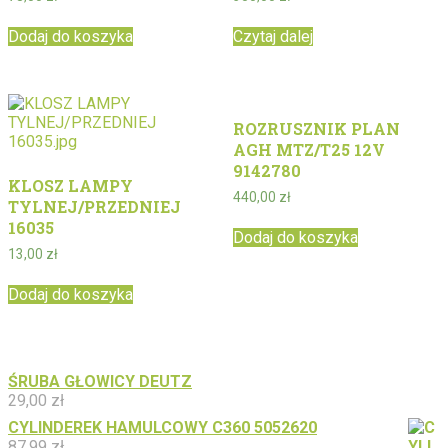
Dodaj do koszyka
Czytaj dalej
ROZRUSZNIK PLAN
AGH MTZ/T25 12V
9142780
KLOSZ LAMPY
440,00
zł
TYLNEJ/PRZEDNIEJ
16035
Dodaj do koszyka
13,00
zł
Dodaj do koszyka
ŚRUBA GŁOWICY DEUTZ
29,00
zł
CYLINDEREK HAMULCOWY C360 5052620
87,99
zł